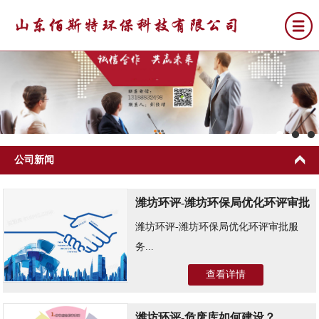
网站首页
关于我们
公司新闻
公司新闻
环评
潍坊环评-潍坊环保局优化环评审批
排污许可
潍坊环评-潍坊环保局优化环评审批服
服务
竣工环保验收
务...
环保应急预案
查看详情
联系我们
潍坊环评-危废库如何建设？