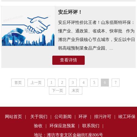
安丘环评！
安丘环评性价比王者！山东佰斯特环保：
懂产业、通政策、省成本、快审批 ​ ​ 作为
潍坊产业升级核心节点城市，安丘以中日
韩高端预制菜食品产业园、...
查看详情
首页
上一页
1
2
3
4
5
6
7
下一页
末页
网站首页
|
关于我们
|
公司新闻
|
环评
|
排污许可
|
竣工环保
验收
|
环保应急预案
|
联系我们
|
地址：潍坊市奎文区金融街E座806号