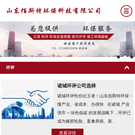
网站首页
关于我们
环评
公司新闻
诸城环评公司选择
环评
诸城环评性价比王者！山东佰斯特环保：
排污许可
懂产业、省成本、办得快 ​ ​ 在诸城 产业
竣工环保验收
强市 + 绿色低碳 的发展战略下，环评已
成为橡胶轮胎、畜禽养殖、新...
环保应急预案
查看详情
联系我们