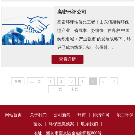
高密环评公司
高密环评性价比王者！山东佰斯特环保：
懂产业、省成本、办得快 ​ ​ 在高密 中国
纺织名城 + 产业强市 的发展战略下，环
评已成为纺织印染、劳保鞋、...
查看详情
首页
上一页
1
2
3
4
5
6
7
下一页
末页
网站首页
|
关于我们
|
公司新闻
|
环评
|
排污许可
|
竣工环保
验收
|
环保应急预案
|
联系我们
|
地址：潍坊市奎文区金融街E座806号