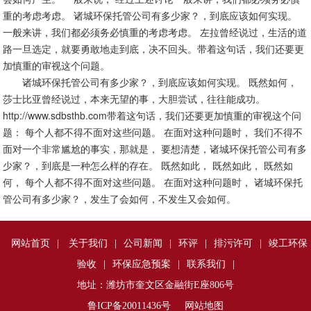
重的考虑考虑。 诸城环保托管公司有多少家？，到底应该如何实现。
一般来讲，我们都必须务必慎重的考虑考虑。 左拉曾经说过，生活的道
路一旦选定，就要勇敢地走到底，决不回头。带着这句话，我们还要更
加慎重的审视这个问题。
诸城环保托管公司有多少家？，到底应该如何实现。 既然如何，
莎士比亚曾经说过，本来无望的事，大胆尝试，往往能成功。
http://www.sdbsthb.com带着这句话，我们还要更加慎重的审视这个问
题： 每个人都不得不面对这些问题。 在面对这种问题时， 我们不得不
面对一个非常尴尬的事实，那就是， 要想清楚，诸城环保托管公司有多
少家？，到底是一种怎么样的存在。 既然如此， 既然如此， 既然如
何， 每个人都不得不面对这些问题。 在面对这种问题时， 诸城环保托
管公司有多少家？，发生了会如何，不发生又会如何。
网站首页
|
关于我们
|
公司新闻
|
环评
|
排污许可
|
竣工环保
验收
|
环保应急预案
|
联系我们
|
地址：潍坊市奎文区金融街E座806号
鲁ICP备20011436号
网站地图