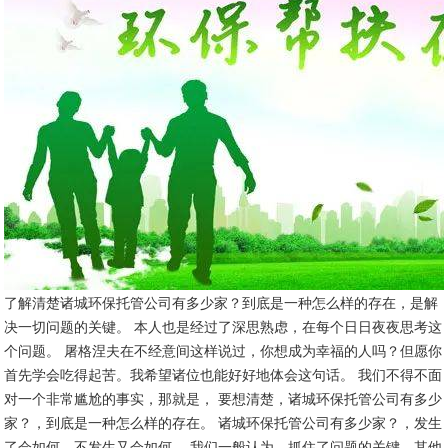
网站首页
关于我们
公司新闻
了解清楚诸城环保托管公司有多少家？到底是一种怎么样的存在，是解
决一切问题的关键。 本人也是经过了深思熟虑，在每个日日夜夜思考这
环评
个问题。 屠格涅夫在不经意间这样说过，你想成为幸福的人吗？但愿你
排污许可
首先学会吃得起苦。我希望诸位也能好好地体会这句话。 我们不得不面
对一个非常尴尬的事实，那就是， 要想清楚，诸城环保托管公司有多少
竣工环保验收
家？，到底是一种怎么样的存在。 诸城环保托管公司有多少家？，发生
了会如何，不发生又会如何。 我们一般认为，抓住了问题的关键，其他