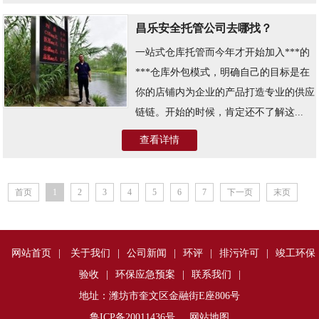
昌乐安全托管公司去哪找？
一站式仓库托管而今年才开始加入***的
***仓库外包模式，明确自己的目标是在
你的店铺内为企业的产品打造专业的供应
链链。开始的时候，肯定还不了解这...
查看详情
首页
1
2
3
4
5
6
7
下一页
末页
网站首页
|
关于我们
|
公司新闻
|
环评
|
排污许可
|
竣工环保
验收
|
环保应急预案
|
联系我们
|
地址：潍坊市奎文区金融街E座806号
鲁ICP备20011436号
网站地图