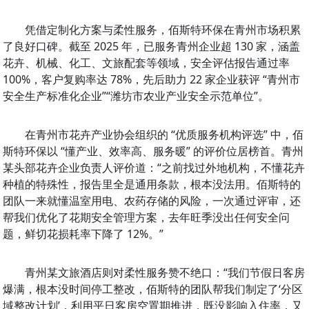
凭借定制化方案与柔性服务，佰斯特环保在青州市场积累
了良好口碑。截至 2025 年，已服务青州企业超 130 家，涵盖
花卉、机械、化工、文旅配套等领域，安全评估报告通过率 
100%，客户复购率达 78%，先后助力 22 家企业获评 “青州市
安全生产标准化企业”“潍坊市农业产业安全示范单位”。
在青州市花卉产业协会组织的 “优质服务机构评选” 中，佰
斯特环保以 “懂产业、效率高、服务暖” 的评价位居榜首。青州
某头部花卉企业负责人评价道：“之前找过外地机构，不懂花卉
种植的特殊性，报告里全是通用条款，根本没法用。佰斯特的
团队一来就懂温室用电、农药存储的风险，一次通过评审，还
帮我们优化了花期安全管理方案，去年旺季没出任何安全问
题，鲜切花损耗率下降了 12%。”
青州某文旅酒店则对柔性服务赞不绝口：“我们节假日客房
爆满，根本没时间停工整改，佰斯特的团队帮我们制定了‘分区
域整改计划’，利用平日客房空置期推进，既没影响入住率，又