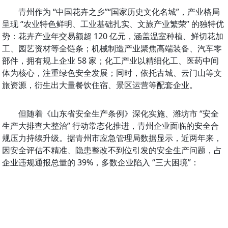
青州作为 “中国花卉之乡”“国家历史文化名城”，产业格局
呈现 “农业特色鲜明、工业基础扎实、文旅产业繁荣” 的独特优
势：花卉产业年交易额超 120 亿元，涵盖温室种植、鲜切花加
工、园艺资材等全链条；机械制造产业聚焦高端装备、汽车零
部件，拥有规上企业 58 家；化工产业以精细化工、医药中间
体为核心，注重绿色安全发展；同时，依托古城、云门山等文
旅资源，衍生出大量餐饮住宿、景区运营等配套企业。
但随着《山东省安全生产条例》深化实施、潍坊市 “安全
生产大排查大整治” 行动常态化推进，青州企业面临的安全合
规压力持续升级。据青州市应急管理局数据显示，近两年来，
因安全评估不精准、隐患整改不到位引发的安全生产问题，占
企业违规通报总量的 39%，多数企业陷入 “三大困境”：
网站首页
关于我们
公司新闻
环评