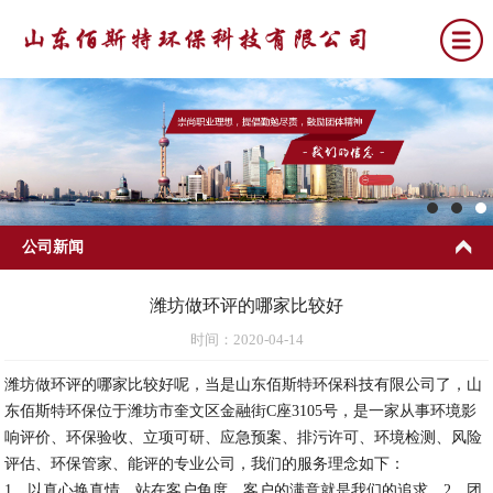
网站首页
关于我们
公司新闻
公司新闻
环评
排污许可
潍坊做环评的哪家比较好
竣工环保验收
时间：2020-04-14
环保应急预案
潍坊做环评的哪家比较好呢，当是山东佰斯特环保科技有限公司了，山
东佰斯特环保位于潍坊市奎文区金融街C座3105号，是一家从事环境影
联系我们
响评价、环保验收、立项可研、应急预案、排污许可、环境检测、风险
评估、环保管家、能评的专业公司，我们的服务理念如下：
1、以真心换真情，站在客户角度，客户的满意就是我们的追求。2、团