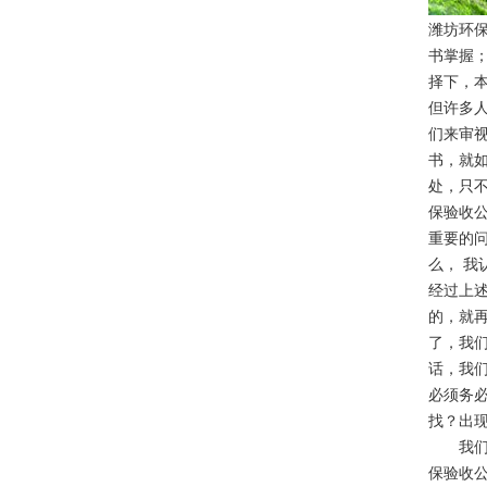
潍坊环
书掌握
择下，
但许多
们来审视
书，就
处，只
保验收
重要的问
么， 
经过上
的，就
了，我们
话，我们
必须务
找？出
我们不
保验收