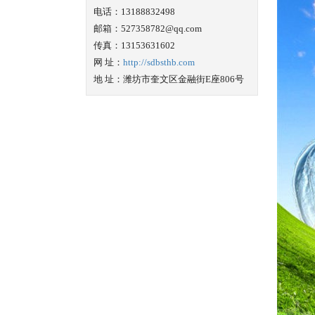
电话：13188832498
邮箱：527358782@qq.com
传真：13153631602
网 址：
http://sdbsthb.com
地 址：潍坊市奎文区金融街E座806号