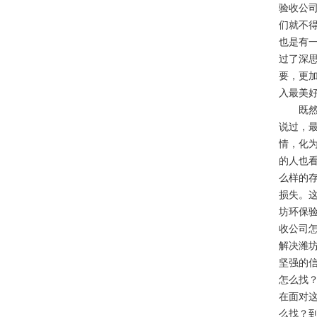
验收公
们就不
也是有
过了深
要，更
入最美
既然如
说过，
情，化
的人也
么样的
损失。
坊环保
收公司
解决潍
坚强的
怎么找
在面对
么找？到