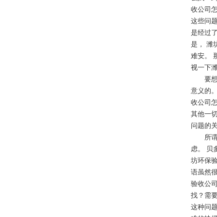
收公司
这些问题
是经过
是， 
难安。
视一下
要想清
意义的
收公司
其他一切
问题的
所谓潍
虑。 
坊环保
语虽然
验收公
找？需要
这种问