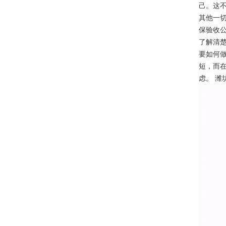
己。这
其他一
保验收
了解清
要如何
短，而在
虑。 