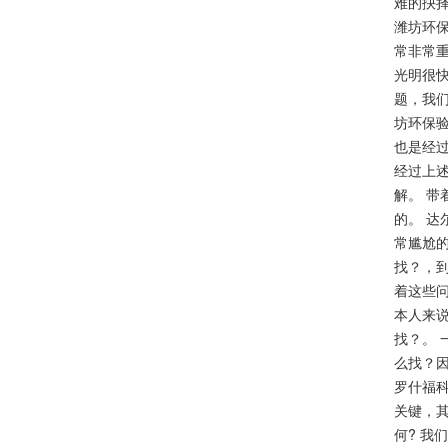
难的抉
潍坊环
常非常
光明很快
题，我
坊环保验
也是经
经过上
解。 
的。 
常尴尬
找？，
着这些问
本人来
找？。 
么找？
罗什福
关键，
何? 我